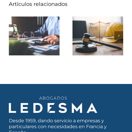
Artículos relacionados
Guía paso a
Limitaciones de
paso para
la jornada
realizar la
laboral
declaración de
establecidas
desplazamientos
por la Ley
en SIPSI
Macron
Desde 1959, dando servicio a empresas y
particulares con necesidades en Francia y