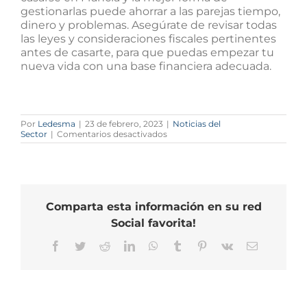
gestionarlas puede ahorrar a las parejas tiempo,
dinero y problemas. Asegúrate de revisar todas
las leyes y consideraciones fiscales pertinentes
antes de casarte, para que puedas empezar tu
nueva vida con una base financiera adecuada.
Por
Ledesma
|
23 de febrero, 2023
|
Noticias del
en
Sector
|
Comentarios desactivados
Impuesto
sobre
el
matrimonio
en
Francia
Comparta esta información en su red
Social favorita!
Facebook
Twitter
Reddit
LinkedIn
WhatsApp
Tumblr
Pinterest
Vk
Correo
electrónico