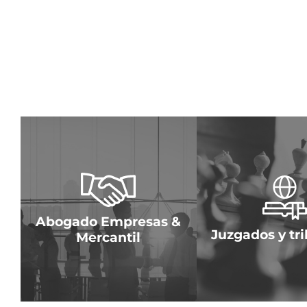
AMPLIA
AMPLIAR
Francia.
con el consejo y la acción.
tribunales de Ju
operaciones mercantiles
derechos ant
jurídica y la eficacia de las
transparenci
Optimizamos la seguridad
con eficaci
Abogado Empresas &
Desde 1959 de
Juzgados y tr
Mercantil
MERCANTIL
ABOGADO EMPRESAS &
JUZGADOS Y TR