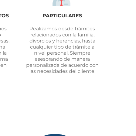
TOS
PARTICULARES
ños
Realizamos desde trámites
o
relacionados con la familia,
sas.
divorcios y herencias, hasta
na
cualquier tipo de trámite a
 la
nivel personal. Siempre
ima
asesorando de manera
 en
personalizada de acuerdo con
las necesidades del cliente.