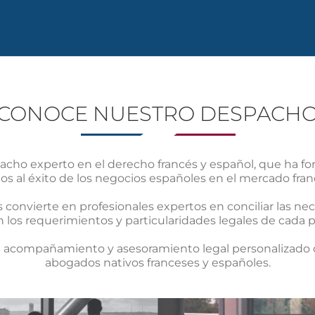
CONOCE NUESTRO DESPACH
ho experto en el derecho francés y español, que ha forj
ados al éxito de los negocios españoles en el mercado fra
s convierte en profesionales expertos en conciliar las ne
 los requerimientos y particularidades legales de cada p
án acompañamiento y asesoramiento legal personalizado
abogados nativos franceses y españoles.